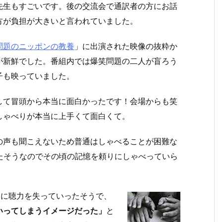
先生もすごいです。後の交流会で通訳者の方にお話
方が負担が大きいと言われていました。
問題のニッポンの教養
」に出演された映像の抜粋か
が新鮮でした。番組内では爆笑問題の二人が盲ろう
子も映っていました。
して冒頭から本当に面白かったです！会場からも笑
しゃべりが本当に上手くて面白くて。
の声も聞こえないため普通はしゃべることが困難な
たそうなのでその頃の記憶を頼りにしゃべっていら
々に聴力を失っていったそうで、
いってしまうイメージだった」
と