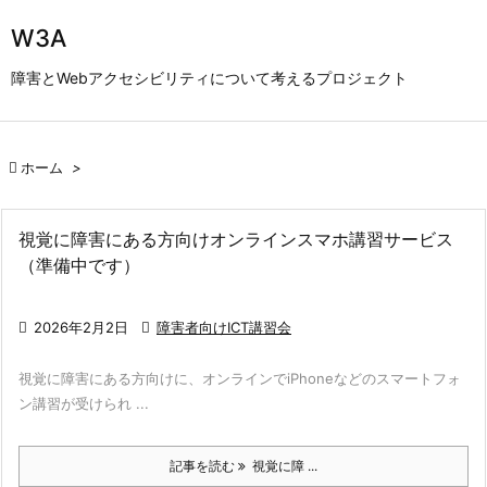

W3A
メニュ
障害とWebアクセシビリティについて考えるプロジェクト

サイド


ホーム
>
前へ

次へ
視覚に障害にある方向けオンラインスマホ講習サービス
（準備中です）

検索

2026年2月2日

障害者向けICT講習会
視覚に障害にある方向けに、オンラインでiPhoneなどのスマートフォ
ン講習が受けられ ...
記事を読む
視覚に障 ...