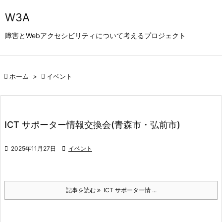

W3A
メニュ
障害とWebアクセシビリティについて考えるプロジェクト

サイド


ホーム
>

イベント
前へ

次へ

ICT サポーター情報交換会(青森市・弘前市)
検索

2025年11月27日

イベント
記事を読む
ICT サポーター情 ...