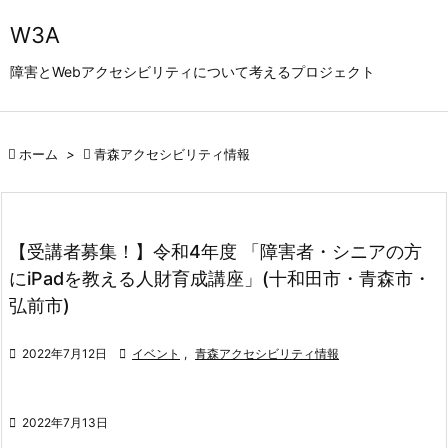

W3A
メニュ
障害とWebアクセシビリティについて考えるプロジェクト

サイド


ホーム
>

青森アクセシビリティ情報
前へ

次へ

【受講者募集！】令和4年度 「障害者・シニアの方
検索
にiPadを教える人財育成講座」(十和田市・青森市・
弘前市)

2022年7月12日

イベント
,
青森アクセシビリティ情報

2022年7月13日