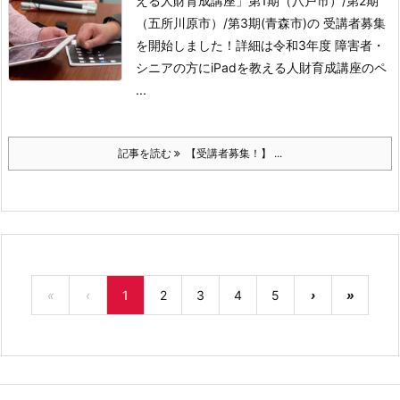
える人財育成講座」第1期（八戸市）/第2期
（五所川原市）/第3期(青森市)の 受講者募集
を開始しました！
詳細は令和3年度 障害者・
シニアの方にiPadを教える人財育成講座のペ
...
記事を読む
【受講者募集！】 ...
«
‹
1
2
3
4
5
›
»