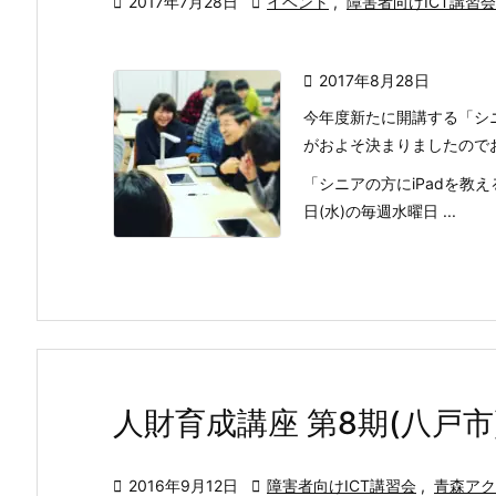

2017年7月28日

イベント
,
障害者向けICT講習会

2017年8月28日
今年度新たに開講する「シニ
がおよそ決まりましたので
「シニアの方にiPadを教え
日(水)の毎週水曜日 ...
人財育成講座 第8期(八戸

2016年9月12日

障害者向けICT講習会
,
青森アク