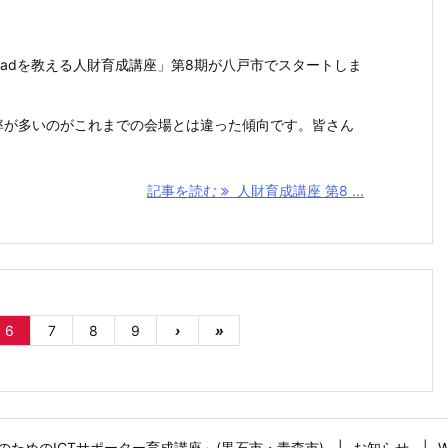
にiPadを教える人財育成講座」第8期が八戸市でスタートしま
率が多いのがこれまでの会場とは違った傾向です。皆さん
記事を読む
人財育成講座 第8 ...
6
7
8
9
›
»
のためのICTサポーター育成講座」(黒石市・青森市)
お知らせ