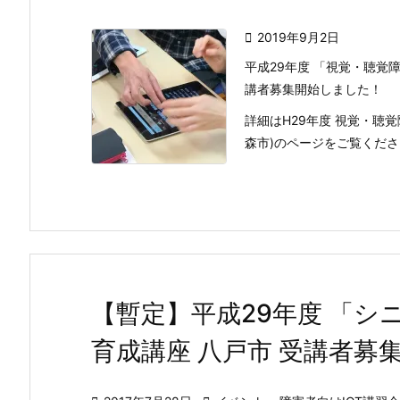

2019年9月2日
平成29年度 「視覚・聴覚
講者募集開始しました！
詳細はH29年度 視覚・聴
森市)のページをご覧ください。
【暫定】平成29年度 「シ
育成講座 八戸市 受講者募