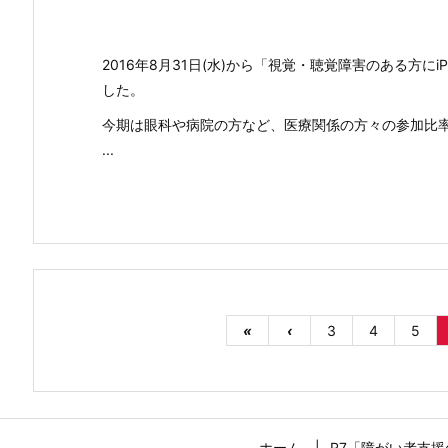
2016年8月31日(水)から「視覚・聴覚障害のある方
した。
今期は眼科や病院の方など、医療関係の方々の参加比
...
«
‹
3
4
5
ホーム
R7「障がい者支援