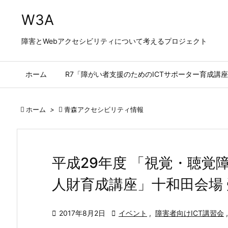
W3A
障害とWebアクセシビリティについて考えるプロジェクト
ホーム
R7「障がい者支援のためのICTサポーター育成講座

ホーム
>

青森アクセシビリティ情報
平成29年度 「視覚・聴覚
人財育成講座」十和田会場

2017年8月2日

イベント
,
障害者向けICT講習会
,