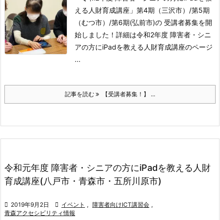
える人財育成講座」第4期（三沢市）/第5期
（むつ市）/第6期(弘前市)の 受講者募集を開
始しました！
詳細は令和2年度 障害者・シニ
アの方にiPadを教える人財育成講座のページ
...
記事を読む
【受講者募集！】 ...
令和元年度 障害者・シニアの方にiPadを教える人財
育成講座(八戸市・青森市・五所川原市)

2019年9月2日

イベント
,
障害者向けICT講習会
,
青森アクセシビリティ情報