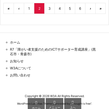
«
‹
1
2
3
4
5
6
›
»
ホーム
R7「障がい者支援のためのICTサポーター育成講座」(黒
石市・青森市)
お知らせ
W3Aについて
お問い合わせ
Copyright ©
2026
W3A
All Rights Reserved.



WordPress Luxeritas Theme is provided by "
Thought is free
".
メニュー
上へ
ホーム