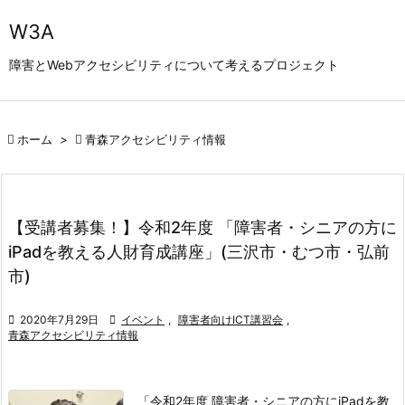

W3A
メニュ
障害とWebアクセシビリティについて考えるプロジェクト

サイド


ホーム
>

青森アクセシビリティ情報
前へ

次へ

【受講者募集！】令和2年度 「障害者・シニアの方に
検索
iPadを教える人財育成講座」(三沢市・むつ市・弘前
市)

2020年7月29日

イベント
,
障害者向けICT講習会
,
青森アクセシビリティ情報
「令和2年度 障害者・シニアの方にiPadを教