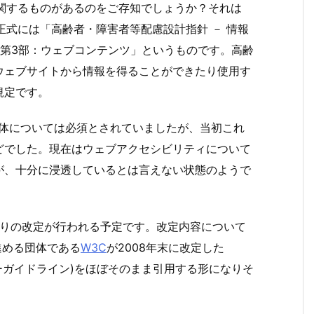
に関するものがあるのをご存知でしょうか？
それは
）で、正式には「高齢者・障害者等配慮設計指針 － 情報
 第3部：ウェブコンテンツ」というものです。高齢
ウェブサイトから情報を得ることができたり使用す
規定です。
団体については必須とされていましたが、当初これ
どでした。現在はウェブアクセシビリティについて
が、十分に浸透しているとは言えない状態のようで
年ぶりの改定が行われる予定です。改定内容について
進める団体である
W3C
が2008年末に改定した
ィーガイドライン)をほぼそのまま引用する形になりそ