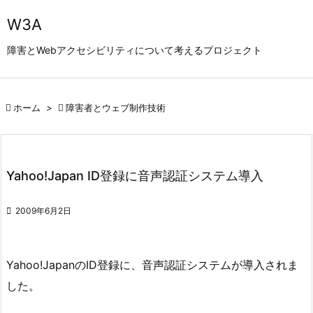

W3A
メニュ
障害とWebアクセシビリティについて考えるプロジェクト

サイド


ホーム
>

障害者とウェブ制作技術
前へ

次へ

Yahoo!Japan ID登録に音声認証システム導入
検索

2009年6月2日
Yahoo!JapanのID登録に、音声認証システムが導入されま
した。