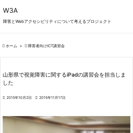

W3A
メニュ
障害とWebアクセシビリティについて考えるプロジェクト

サイド


ホーム
>

障害者向けICT講習会
前へ

次へ

山形県で視覚障害に関するiPadの講習会を担当しま
検索
した

2015年10月2日

2015年11月17日