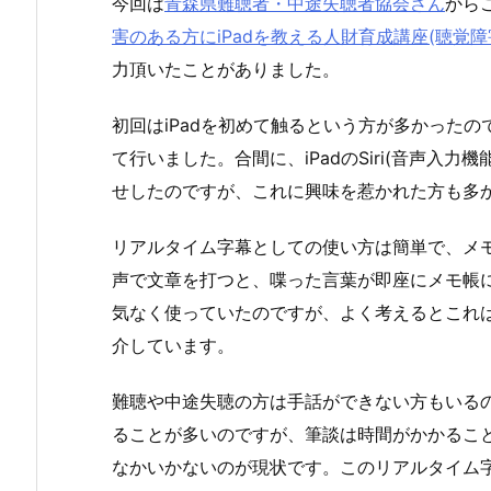
今回は
青森県難聴者・中途失聴者協会さん
から
害のある方にiPadを教える人財育成講座(聴覚障
力頂いたことがありました。
初回はiPadを初めて触るという方が多かった
て行いました。合間に、iPadのSiri(音声入
せしたのですが、これに興味を惹かれた方も多
リアルタイム字幕としての使い方は簡単で、メ
声で文章を打つと、喋った言葉が即座にメモ帳
気なく使っていたのですが、よく考えるとこれ
介しています。
難聴や中途失聴の方は手話ができない方もいる
ることが多いのですが、筆談は時間がかかるこ
なかいかないのが現状です。このリアルタイム