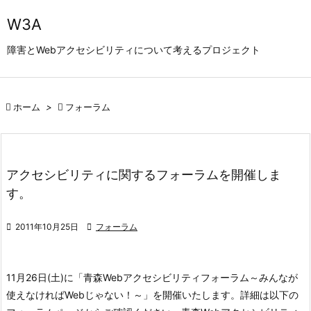

W3A
メニュ
障害とWebアクセシビリティについて考えるプロジェクト

サイド


ホーム
>

フォーラム
前へ

次へ

アクセシビリティに関するフォーラムを開催しま
検索
す。

2011年10月25日

フォーラム
11月26日(土)に「青森Webアクセシビリティフォーラム～みんなが
使えなければWebじゃない！～」を開催いたします。
詳細は以下の