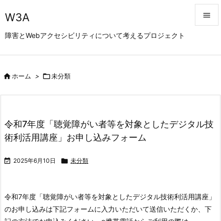
W3A


障害とWebアクセシビリティについて考えるプロジェクト
メニュ

サイド

ホーム
>

未分類

前へ

次へ
令和7年度「聴覚障がい者等を対象としたデジタル技

術利活用講座」お申し込みフォーム
検索

2025年6月10日

未分類
令和7年度「聴覚障がい者等を対象としたデジタル技術利活用講座」
のお申し込みは下記フォームに入力いただいて送信いただくか、下